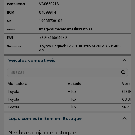
VA0630213
Part number
84099914
NCM
10035700103
CB
Imagens meramente ilustrativas.
Aviso
7892415564689
EAN
Toyota Original: 13711-0L020
VALVULAS 3B: 4016-
Similares
AN
Veículos compatíveis
Montadora
Veículo
Versão
Toyota
Hilux
CD SR 
Toyota
Hilux
CS STD
Toyota
Hilux
SRV Tu
Lojas com este Item em Estoque
Nenhuma loja com estoque