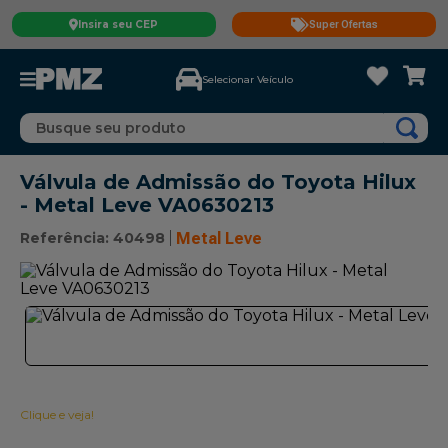
Insira seu CEP
Super Ofertas
Selecionar Veículo
Busque seu produto
Válvula de Admissão do Toyota Hilux
- Metal Leve VA0630213
Referência
:
40498
Metal Leve
Clique e veja!