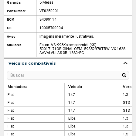
3 Meses
Garantia
VE0250001
Part number
84099114
NCM
10035700004
CB
Imagens meramente ilustrativas.
Aviso
Eaton: VS-993
Kolbenschmidt (KS):
Similares
50017171
ORIGINAL OEM: 59852970
TRW: VX 1628
AA
VALVULAS 3B: 1380-EC
Veículos compatíveis
Montadora
Veículo
Versão
Fiat
147
1.3
Fiat
147
STD
Fiat
147
STD
Fiat
Elba
1.3
Fiat
Elba
1.3
Fiat
Elba
1.5