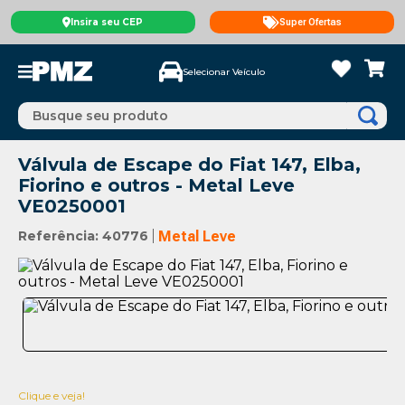
Insira seu CEP
Super Ofertas
Selecionar Veículo
Busque seu produto
Válvula de Escape do Fiat 147, Elba,
Fiorino e outros - Metal Leve
VE0250001
Referência
:
40776
Metal Leve
Clique e veja!