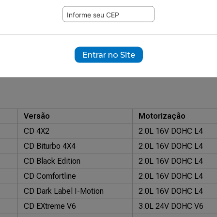
366
ramente ilustrativas.
92274
Entrar no Site
3B: 4105-EB
Volkswagen Original: 03L.109.611
Versão
Motorização
CD 4X2
2.0L 16V DOHC L4
CD Biturbo 4X4
2.0L 16V DOHC L4
CD Black Edition
2.0L 16V DOHC L4
CD Comfortline
2.0L 16V DOHC L4
CD Dark Label I-Motion
2.0L 16V DOHC L4
CD EXtreme V6
3.0L 24V DOHC V6