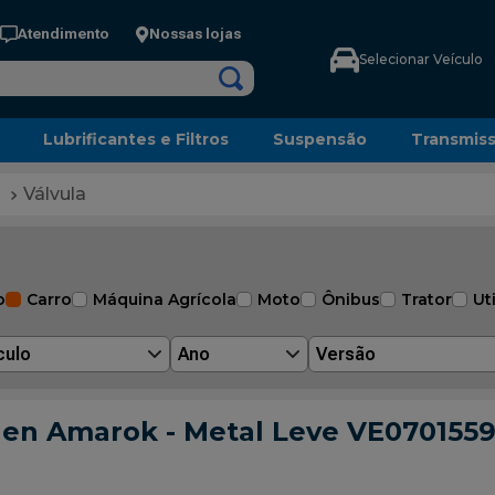
Atendimento
Nossas lojas
Selecionar Veículo
Lubrificantes e Filtros
Suspensão
Transmis
Válvula
o
Carro
Máquina Agrícola
Moto
Ônibus
Trator
Uti
culo
Ano
Versão
gen Amarok - Metal Leve VE070155