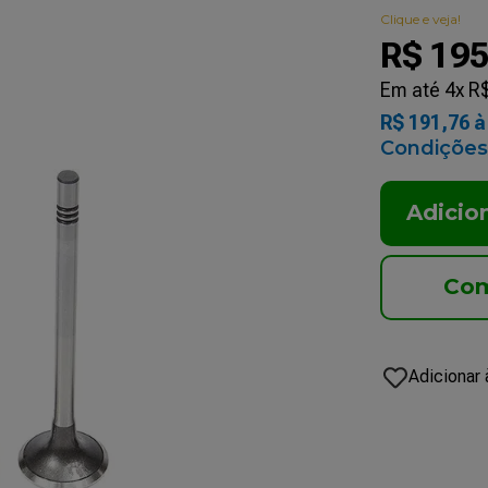
Clique e veja!
R$
19
Em até
4
x
R
R$
191
,
76
à 
Condições
Adicio