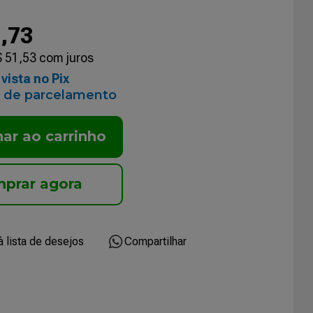
5
,
73
$
51
,
53
com juros
vista no Pix
 de parcelamento
nar ao carrinho
Compartilhar