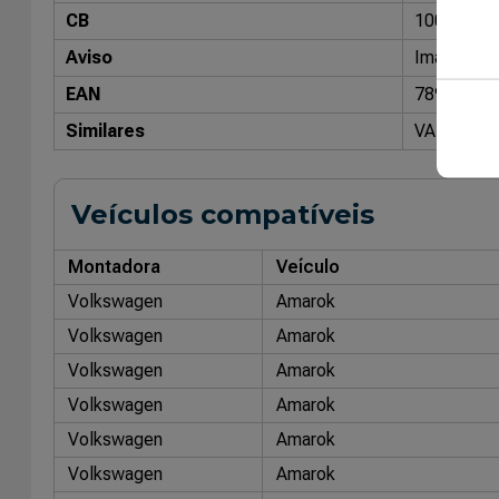
CB
10035700
Aviso
Imagens me
EAN
78947665
Similares
VALVULAS 
Veículos compatíveis
Montadora
Veículo
Volkswagen
Amarok
Volkswagen
Amarok
Volkswagen
Amarok
Volkswagen
Amarok
Volkswagen
Amarok
Volkswagen
Amarok