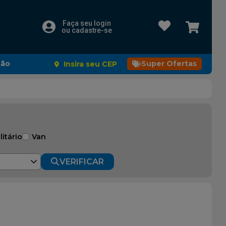
Faça seu login
ou cadastre-se
são
Super Ofertas
Insira seu CEP
litário
Van
VERIFICAR
9