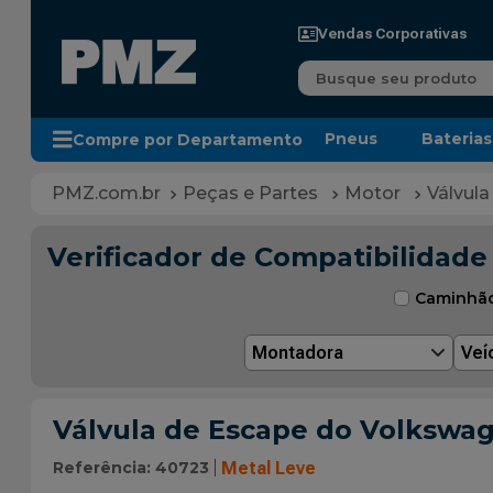
Vendas Corporativas
Busque seu produto
Pneus
Baterias
Compre por Departamento
Peças e Partes
Motor
Válvula
Verificador de Compatibilidade
Caminhã
Montadora
Veí
Válvula de Escape do Volkswa
Referência
:
40723
Metal Leve