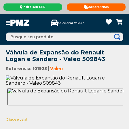
Insira seu CEP
Super Ofertas
Selecionar Veículo
Busque seu produto
Válvula de Expansão do Renault
Logan e Sandero - Valeo 509843
Referência
:
101923
Valeo
Clique e veja!