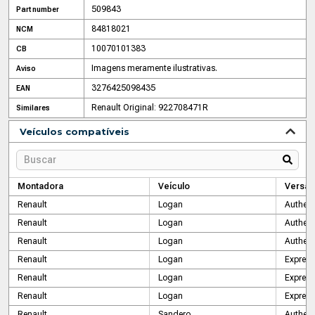
509843
Part number
84818021
NCM
10070101383
CB
Imagens meramente ilustrativas.
Aviso
3276425098435
EAN
Renault Original: 922708471R
Similares
Veículos compatíveis
Montadora
Veículo
Versão
Renault
Logan
Authent
Renault
Logan
Authent
Renault
Logan
Authent
Renault
Logan
Express
Renault
Logan
Express
Renault
Logan
Express
Renault
Sandero
Authent