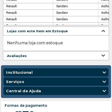
Renault
Sandero
Authent
Renault
Sandero
Authent
Renault
Sandero
Authent
Renault
Sandero
Express
Lojas com este Item em Estoque
Renault
Sandero
Express
Renault
Sandero
Express
Nenhuma loja com estoque
Renault
Sandero
Express
Avaliações
Institucional
Quem Somos
Serviços
Nossas Lojas
Vendas Corporativas
Central de Ajuda
Código de Conduta
Entregas
Política de Privacidade
Escola para Mecânicos
Política de Troca e Devolução
Formas de pagamento
Política de Frete e Entrega